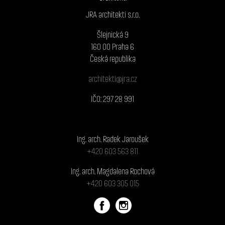
JRA architekti s.r.o.
Šlejnická 9
160 00 Praha 6
Česká republika
architekti@jra.cz
IČO: 297 28 991
Ing. arch. Radek Jaroušek
+420 603 563 811
Ing. arch. Magdalena Rochová
+420 603 305 015
Made in Prague with <love /> by
Radek Vataha [Frontend]
and
Petr Nejedlý 