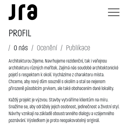
PROFIL
O nás
Ocenění
Publikace
Architekturou žijeme. Navrhujeme rezidenční, tak i veřejnou
architekturu různých meřítek. Zajímá nás soudobé architektonické
pojetÍ s respektem k okolí. Vycházíme z charakteru místa.
Chceme, aby nový dům souzněl s okolím a stal se nejenom
přirozeně působícím prvkem, ale také obohacením dané lokality.
Každý projekt je výzvou. Stavby vytváříme klientům na míru.
Snažíme se, aby odrážely jejich osobnost, jedinečnost a životní styl.
Návrhy vznikají na základě oboustranného dialogu a vzájemného
poznávání. Výsledkem je proto neopakovatelný originál.