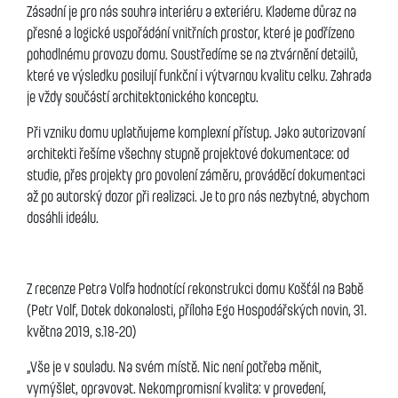
Zásadní je pro nás souhra interiéru a exteriéru. Klademe důraz na
přesné a logické uspořádání vnitřních prostor, které je podřízeno
pohodlnému provozu domu. Soustředíme se na ztvárnění detailů,
které ve výsledku posilují funkční i výtvarnou kvalitu celku. Zahrada
je vždy součástí architektonického konceptu.
Při vzniku domu uplatňujeme komplexní přístup. Jako autorizovaní
architekti řešíme všechny stupně projektové dokumentace: od
studie, přes projekty pro povolení záměru, prováděcí dokumentaci
až po autorský dozor při realizaci. Je to pro nás nezbytné, abychom
dosáhli ideálu.
Z recenze Petra Volfa hodnotící rekonstrukci domu Košťál na Babě
(Petr Volf, Dotek dokonalosti, příloha Ego Hospodářských novin, 31.
května 2019, s.18-20)
„Vše je v souladu. Na svém místě. Nic není potřeba měnit,
vymýšlet, opravovat. Nekompromisní kvalita: v provedení,