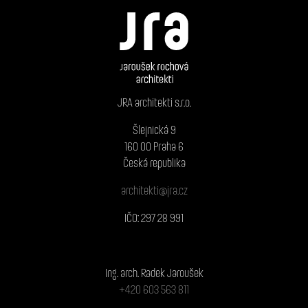
JRA architekti s.r.o.
Šlejnická 9
160 00 Praha 6
Česká republika
architekti@jra.cz
IČO: 297 28 991
Ing. arch. Radek Jaroušek
+420 603 563 811