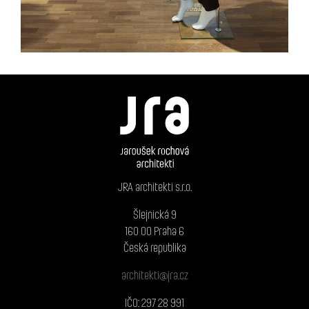
JRA architekti s.r.o.
Šlejnická 9
160 00 Praha 6
Česká republika
architekti@jra.cz
IČO: 297 28 991